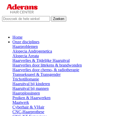
Zoeken
Home
Onze disciplines
Haarproblemen
Alopecia Androgenetica
Alopecia Areata
Haarverlies & Tijdelijke Haaruitval
Haarverlies door littekens & brandwonden
Haarverlies door chemo- & radiotherapie
Transseksueel & Transgender
Trichotillomanie
Haaruitval bij kinderen
Haaruitval bij mannen
Haaroplossingen
Pruiken & Haarwerken
Maatwerk
Cyberhair & VHair
CNC-Haarprothese