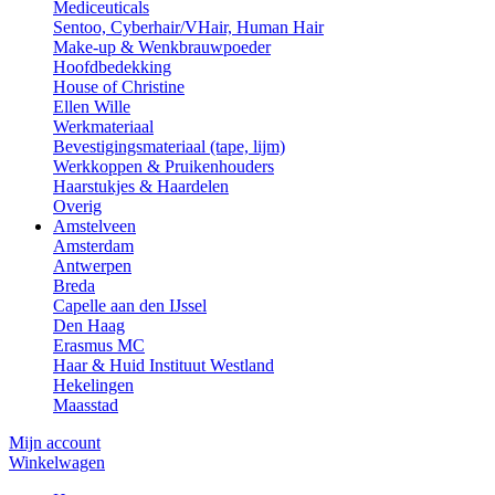
Mediceuticals
Sentoo, Cyberhair/VHair, Human Hair
Make-up & Wenkbrauwpoeder
Hoofdbedekking
House of Christine
Ellen Wille
Werkmateriaal
Bevestigingsmateriaal (tape, lijm)
Werkkoppen & Pruikenhouders
Haarstukjes & Haardelen
Overig
Amstelveen
Amsterdam
Antwerpen
Breda
Capelle aan den IJssel
Den Haag
Erasmus MC
Haar & Huid Instituut Westland
Hekelingen
Maasstad
Mijn account
Winkelwagen