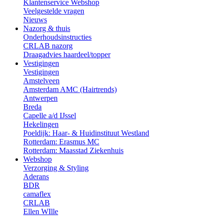
Klantenservice Webshop
Veelgestelde vragen
Nieuws
Nazorg & thuis
Onderhoudsinstructies
CRLAB nazorg
Draagadvies haardeel/topper
Vestigingen
Vestigingen
Amstelveen
Amsterdam AMC (Hairtrends)
Antwerpen
Breda
Capelle a/d IJssel
Hekelingen
Poeldijk: Haar- & Huidinstituut Westland
Rotterdam: Erasmus MC
Rotterdam: Maasstad Ziekenhuis
Webshop
Verzorging & Styling
Aderans
BDR
camaflex
CRLAB
Ellen WIlle