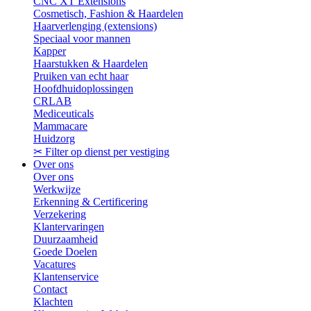
CNC XT Extensions
Cosmetisch, Fashion & Haardelen
Haarverlenging (extensions)
Speciaal voor mannen
Kapper
Haarstukken & Haardelen
Pruiken van echt haar
Hoofdhuidoplossingen
CRLAB
Mediceuticals
Mammacare
Huidzorg
✂ Filter op dienst per vestiging
Over ons
Over ons
Werkwijze
Erkenning & Certificering
Verzekering
Klantervaringen
Duurzaamheid
Goede Doelen
Vacatures
Klantenservice
Contact
Klachten