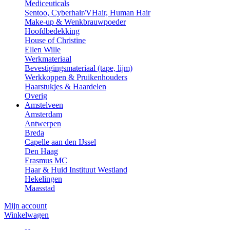
Mediceuticals
Sentoo, Cyberhair/VHair, Human Hair
Make-up & Wenkbrauwpoeder
Hoofdbedekking
House of Christine
Ellen Wille
Werkmateriaal
Bevestigingsmateriaal (tape, lijm)
Werkkoppen & Pruikenhouders
Haarstukjes & Haardelen
Overig
Amstelveen
Amsterdam
Antwerpen
Breda
Capelle aan den IJssel
Den Haag
Erasmus MC
Haar & Huid Instituut Westland
Hekelingen
Maasstad
Mijn account
Winkelwagen