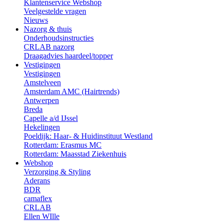
Klantenservice Webshop
Veelgestelde vragen
Nieuws
Nazorg & thuis
Onderhoudsinstructies
CRLAB nazorg
Draagadvies haardeel/topper
Vestigingen
Vestigingen
Amstelveen
Amsterdam AMC (Hairtrends)
Antwerpen
Breda
Capelle a/d IJssel
Hekelingen
Poeldijk: Haar- & Huidinstituut Westland
Rotterdam: Erasmus MC
Rotterdam: Maasstad Ziekenhuis
Webshop
Verzorging & Styling
Aderans
BDR
camaflex
CRLAB
Ellen WIlle