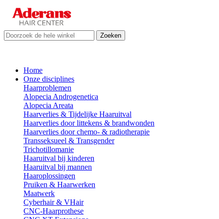
Zoeken
Home
Onze disciplines
Haarproblemen
Alopecia Androgenetica
Alopecia Areata
Haarverlies & Tijdelijke Haaruitval
Haarverlies door littekens & brandwonden
Haarverlies door chemo- & radiotherapie
Transseksueel & Transgender
Trichotillomanie
Haaruitval bij kinderen
Haaruitval bij mannen
Haaroplossingen
Pruiken & Haarwerken
Maatwerk
Cyberhair & VHair
CNC-Haarprothese