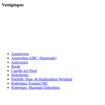
Vestigingen
Amstelveen
Amsterdam AMC (Hairtrends)
Antwerpen
Breda
Capelle a/d IJssel
Hekelingen
Poeldijk: Haar- & Huidinstituut Westland
Rotterdam: Erasmus MC
Rotterdam: Maasstad Ziekenhuis
Aderans Hair Center