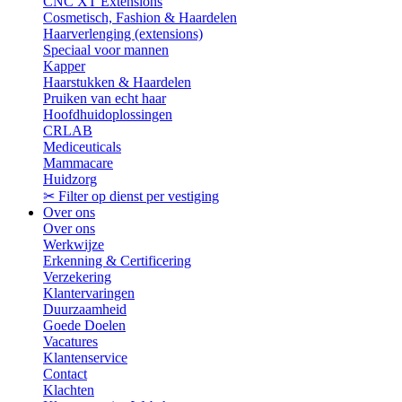
CNC XT Extensions
Cosmetisch, Fashion & Haardelen
Haarverlenging (extensions)
Speciaal voor mannen
Kapper
Haarstukken & Haardelen
Pruiken van echt haar
Hoofdhuidoplossingen
CRLAB
Mediceuticals
Mammacare
Huidzorg
✂ Filter op dienst per vestiging
Over ons
Over ons
Werkwijze
Erkenning & Certificering
Verzekering
Klantervaringen
Duurzaamheid
Goede Doelen
Vacatures
Klantenservice
Contact
Klachten