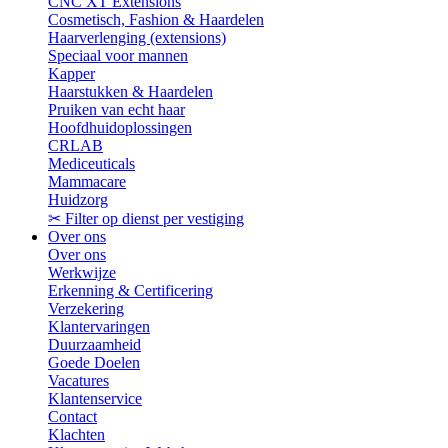
CNC XT Extensions
Cosmetisch, Fashion & Haardelen
Haarverlenging (extensions)
Speciaal voor mannen
Kapper
Haarstukken & Haardelen
Pruiken van echt haar
Hoofdhuidoplossingen
CRLAB
Mediceuticals
Mammacare
Huidzorg
✂ Filter op dienst per vestiging
Over ons
Over ons
Werkwijze
Erkenning & Certificering
Verzekering
Klantervaringen
Duurzaamheid
Goede Doelen
Vacatures
Klantenservice
Contact
Klachten