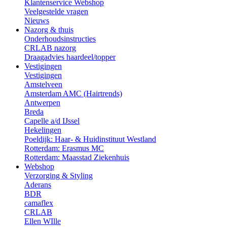
Klantenservice Webshop
Veelgestelde vragen
Nieuws
Nazorg & thuis
Onderhoudsinstructies
CRLAB nazorg
Draagadvies haardeel/topper
Vestigingen
Vestigingen
Amstelveen
Amsterdam AMC (Hairtrends)
Antwerpen
Breda
Capelle a/d IJssel
Hekelingen
Poeldijk: Haar- & Huidinstituut Westland
Rotterdam: Erasmus MC
Rotterdam: Maasstad Ziekenhuis
Webshop
Verzorging & Styling
Aderans
BDR
camaflex
CRLAB
Ellen WIlle