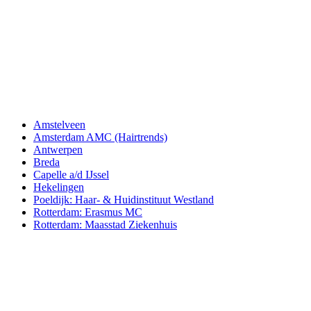
Amstelveen
Amsterdam AMC (Hairtrends)
Antwerpen
Breda
Capelle a/d IJssel
Hekelingen
Poeldijk: Haar- & Huidinstituut Westland
Rotterdam: Erasmus MC
Rotterdam: Maasstad Ziekenhuis
Aderans Hair Center