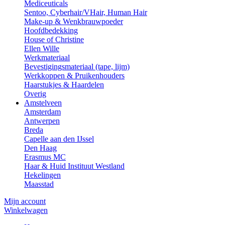
Mediceuticals
Sentoo, Cyberhair/VHair, Human Hair
Make-up & Wenkbrauwpoeder
Hoofdbedekking
House of Christine
Ellen Wille
Werkmateriaal
Bevestigingsmateriaal (tape, lijm)
Werkkoppen & Pruikenhouders
Haarstukjes & Haardelen
Overig
Amstelveen
Amsterdam
Antwerpen
Breda
Capelle aan den IJssel
Den Haag
Erasmus MC
Haar & Huid Instituut Westland
Hekelingen
Maasstad
Mijn account
Winkelwagen