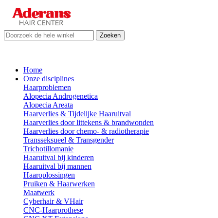
Zoeken
Home
Onze disciplines
Haarproblemen
Alopecia Androgenetica
Alopecia Areata
Haarverlies & Tijdelijke Haaruitval
Haarverlies door littekens & brandwonden
Haarverlies door chemo- & radiotherapie
Transseksueel & Transgender
Trichotillomanie
Haaruitval bij kinderen
Haaruitval bij mannen
Haaroplossingen
Pruiken & Haarwerken
Maatwerk
Cyberhair & VHair
CNC-Haarprothese