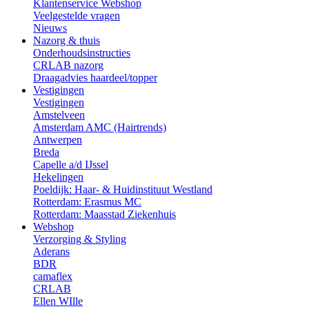
Klantenservice Webshop
Veelgestelde vragen
Nieuws
Nazorg & thuis
Onderhoudsinstructies
CRLAB nazorg
Draagadvies haardeel/topper
Vestigingen
Vestigingen
Amstelveen
Amsterdam AMC (Hairtrends)
Antwerpen
Breda
Capelle a/d IJssel
Hekelingen
Poeldijk: Haar- & Huidinstituut Westland
Rotterdam: Erasmus MC
Rotterdam: Maasstad Ziekenhuis
Webshop
Verzorging & Styling
Aderans
BDR
camaflex
CRLAB
Ellen WIlle