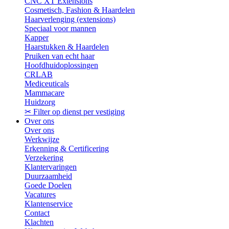
CNC XT Extensions
Cosmetisch, Fashion & Haardelen
Haarverlenging (extensions)
Speciaal voor mannen
Kapper
Haarstukken & Haardelen
Pruiken van echt haar
Hoofdhuidoplossingen
CRLAB
Mediceuticals
Mammacare
Huidzorg
✂ Filter op dienst per vestiging
Over ons
Over ons
Werkwijze
Erkenning & Certificering
Verzekering
Klantervaringen
Duurzaamheid
Goede Doelen
Vacatures
Klantenservice
Contact
Klachten