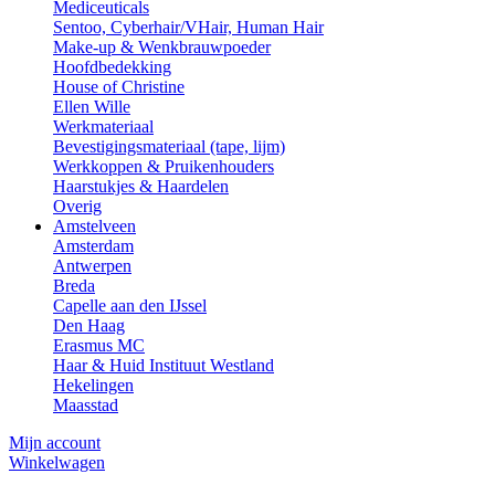
Mediceuticals
Sentoo, Cyberhair/VHair, Human Hair
Make-up & Wenkbrauwpoeder
Hoofdbedekking
House of Christine
Ellen Wille
Werkmateriaal
Bevestigingsmateriaal (tape, lijm)
Werkkoppen & Pruikenhouders
Haarstukjes & Haardelen
Overig
Amstelveen
Amsterdam
Antwerpen
Breda
Capelle aan den IJssel
Den Haag
Erasmus MC
Haar & Huid Instituut Westland
Hekelingen
Maasstad
Mijn account
Winkelwagen