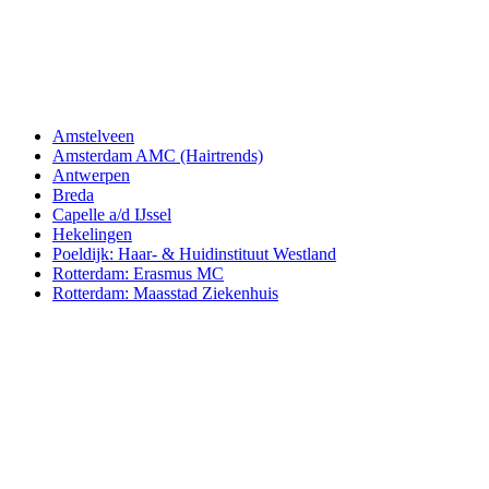
Amstelveen
Amsterdam AMC (Hairtrends)
Antwerpen
Breda
Capelle a/d IJssel
Hekelingen
Poeldijk: Haar- & Huidinstituut Westland
Rotterdam: Erasmus MC
Rotterdam: Maasstad Ziekenhuis
Aderans Hair Center