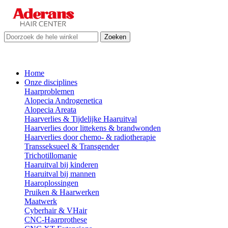
Zoeken
Home
Onze disciplines
Haarproblemen
Alopecia Androgenetica
Alopecia Areata
Haarverlies & Tijdelijke Haaruitval
Haarverlies door littekens & brandwonden
Haarverlies door chemo- & radiotherapie
Transseksueel & Transgender
Trichotillomanie
Haaruitval bij kinderen
Haaruitval bij mannen
Haaroplossingen
Pruiken & Haarwerken
Maatwerk
Cyberhair & VHair
CNC-Haarprothese