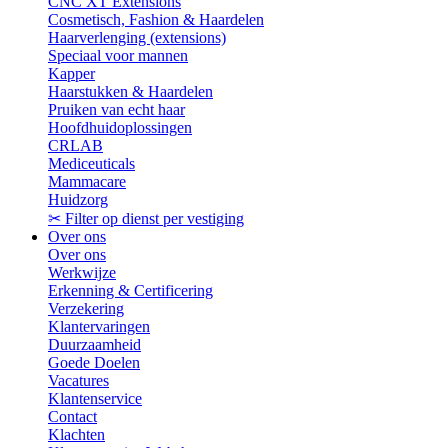
CNC XT Extensions
Cosmetisch, Fashion & Haardelen
Haarverlenging (extensions)
Speciaal voor mannen
Kapper
Haarstukken & Haardelen
Pruiken van echt haar
Hoofdhuidoplossingen
CRLAB
Mediceuticals
Mammacare
Huidzorg
✂ Filter op dienst per vestiging
Over ons
Over ons
Werkwijze
Erkenning & Certificering
Verzekering
Klantervaringen
Duurzaamheid
Goede Doelen
Vacatures
Klantenservice
Contact
Klachten