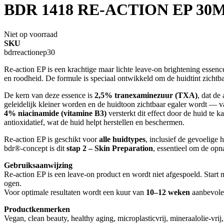
BDR 1418 RE-ACTION EP 30
Niet op voorraad
SKU
bdrreactionep30
Re-action EP is een krachtige maar lichte leave-on brightening essenc
en roodheid. De formule is speciaal ontwikkeld om de huidtint zichtbaa
De kern van deze essence is
2,5% tranexaminezuur (TXA)
, dat de
geleidelijk kleiner worden en de huidtoon zichtbaar egaler wordt — 
4% niacinamide (vitamine B3)
versterkt dit effect door de huid te
antioxidatief, wat de huid helpt herstellen en beschermen.
Re-action EP is geschikt voor
alle huidtypes
, inclusief de gevoelige
bdr®-concept is dit
stap 2 – Skin Preparation
, essentieel om de op
Gebruiksaanwijzing
Re-action EP is een leave-on product en wordt niet afgespoeld. Start m
ogen.
Voor optimale resultaten wordt een kuur van
10–12 weken
aanbevole
Productkenmerken
Vegan, clean beauty, healthy aging, microplasticvrij, mineraalolie-vrij,