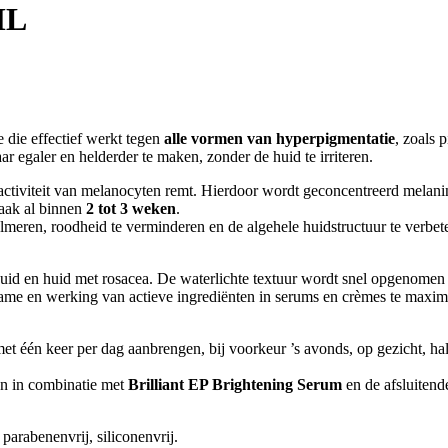
ML
e die effectief werkt tegen
alle vormen van hyperpigmentatie
, zoals 
r egaler en helderder te maken, zonder de huid te irriteren.
 activiteit van melanocyten remt. Hierdoor wordt geconcentreerd mela
vaak al binnen
2 tot 3 weken
.
 kalmeren, roodheid te verminderen en de algehele huidstructuur te ver
 huid en huid met rosacea. De waterlichte textuur wordt snel opgenomen
name en werking van actieve ingrediënten in serums en crèmes te maxim
et één keer per dag aanbrengen, bij voorkeur ’s avonds, op gezicht, hal
n in combinatie met
Brilliant EP Brightening Serum
en de afsluiten
 parabenenvrij, siliconenvrij.