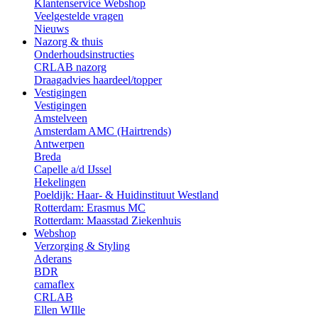
Klantenservice Webshop
Veelgestelde vragen
Nieuws
Nazorg & thuis
Onderhoudsinstructies
CRLAB nazorg
Draagadvies haardeel/topper
Vestigingen
Vestigingen
Amstelveen
Amsterdam AMC (Hairtrends)
Antwerpen
Breda
Capelle a/d IJssel
Hekelingen
Poeldijk: Haar- & Huidinstituut Westland
Rotterdam: Erasmus MC
Rotterdam: Maasstad Ziekenhuis
Webshop
Verzorging & Styling
Aderans
BDR
camaflex
CRLAB
Ellen WIlle