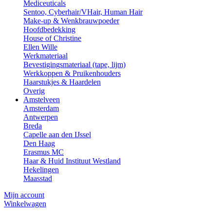
Mediceuticals
Sentoo, Cyberhair/VHair, Human Hair
Make-up & Wenkbrauwpoeder
Hoofdbedekking
House of Christine
Ellen Wille
Werkmateriaal
Bevestigingsmateriaal (tape, lijm)
Werkkoppen & Pruikenhouders
Haarstukjes & Haardelen
Overig
Amstelveen
Amsterdam
Antwerpen
Breda
Capelle aan den IJssel
Den Haag
Erasmus MC
Haar & Huid Instituut Westland
Hekelingen
Maasstad
Mijn account
Winkelwagen