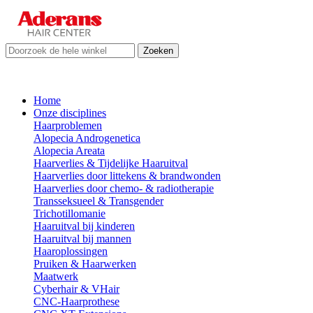
Zoeken
Home
Onze disciplines
Haarproblemen
Alopecia Androgenetica
Alopecia Areata
Haarverlies & Tijdelijke Haaruitval
Haarverlies door littekens & brandwonden
Haarverlies door chemo- & radiotherapie
Transseksueel & Transgender
Trichotillomanie
Haaruitval bij kinderen
Haaruitval bij mannen
Haaroplossingen
Pruiken & Haarwerken
Maatwerk
Cyberhair & VHair
CNC-Haarprothese