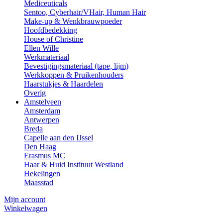
Mediceuticals
Sentoo, Cyberhair/VHair, Human Hair
Make-up & Wenkbrauwpoeder
Hoofdbedekking
House of Christine
Ellen Wille
Werkmateriaal
Bevestigingsmateriaal (tape, lijm)
Werkkoppen & Pruikenhouders
Haarstukjes & Haardelen
Overig
Amstelveen
Amsterdam
Antwerpen
Breda
Capelle aan den IJssel
Den Haag
Erasmus MC
Haar & Huid Instituut Westland
Hekelingen
Maasstad
Mijn account
Winkelwagen