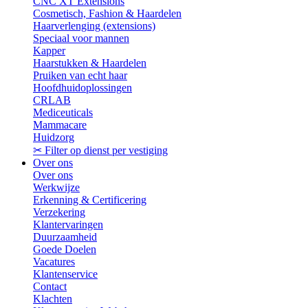
CNC XT Extensions
Cosmetisch, Fashion & Haardelen
Haarverlenging (extensions)
Speciaal voor mannen
Kapper
Haarstukken & Haardelen
Pruiken van echt haar
Hoofdhuidoplossingen
CRLAB
Mediceuticals
Mammacare
Huidzorg
✂ Filter op dienst per vestiging
Over ons
Over ons
Werkwijze
Erkenning & Certificering
Verzekering
Klantervaringen
Duurzaamheid
Goede Doelen
Vacatures
Klantenservice
Contact
Klachten