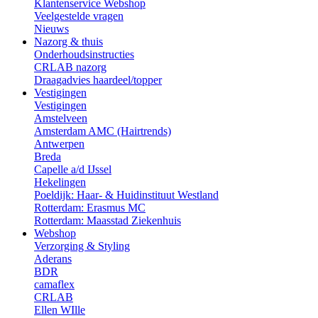
Klantenservice Webshop
Veelgestelde vragen
Nieuws
Nazorg & thuis
Onderhoudsinstructies
CRLAB nazorg
Draagadvies haardeel/topper
Vestigingen
Vestigingen
Amstelveen
Amsterdam AMC (Hairtrends)
Antwerpen
Breda
Capelle a/d IJssel
Hekelingen
Poeldijk: Haar- & Huidinstituut Westland
Rotterdam: Erasmus MC
Rotterdam: Maasstad Ziekenhuis
Webshop
Verzorging & Styling
Aderans
BDR
camaflex
CRLAB
Ellen WIlle