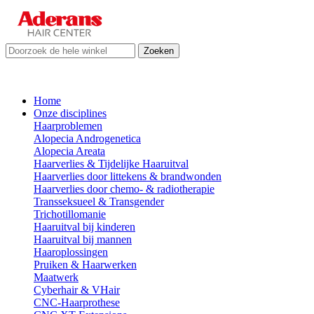
Zoeken
Home
Onze disciplines
Haarproblemen
Alopecia Androgenetica
Alopecia Areata
Haarverlies & Tijdelijke Haaruitval
Haarverlies door littekens & brandwonden
Haarverlies door chemo- & radiotherapie
Transseksueel & Transgender
Trichotillomanie
Haaruitval bij kinderen
Haaruitval bij mannen
Haaroplossingen
Pruiken & Haarwerken
Maatwerk
Cyberhair & VHair
CNC-Haarprothese