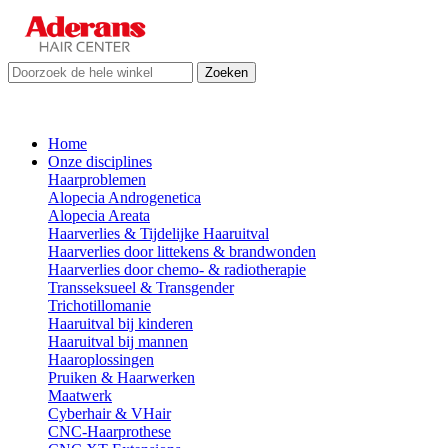
Zoeken
Home
Onze disciplines
Haarproblemen
Alopecia Androgenetica
Alopecia Areata
Haarverlies & Tijdelijke Haaruitval
Haarverlies door littekens & brandwonden
Haarverlies door chemo- & radiotherapie
Transseksueel & Transgender
Trichotillomanie
Haaruitval bij kinderen
Haaruitval bij mannen
Haaroplossingen
Pruiken & Haarwerken
Maatwerk
Cyberhair & VHair
CNC-Haarprothese