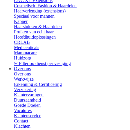
CNC XT Extensions
Cosmetisch, Fashion & Haardelen
Haarverlenging (extensions)
Speciaal voor mannen
Kapper
Haarstukken & Haardelen
Pruiken van echt haar
Hoofdhuidoplossingen
CRLAB
Mediceuticals
Mammacare
Huidzorg
✂ Filter op dienst per vestiging
Over ons
Over ons
Werkwijze
Erkenning & Certificering
Verzekering
Klantervaringen
Duurzaamheid
Goede Doelen
Vacatures
Klantenservice
Contact
Klachten