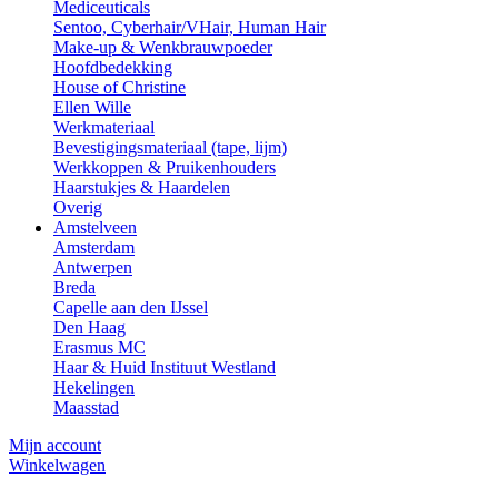
Mediceuticals
Sentoo, Cyberhair/VHair, Human Hair
Make-up & Wenkbrauwpoeder
Hoofdbedekking
House of Christine
Ellen Wille
Werkmateriaal
Bevestigingsmateriaal (tape, lijm)
Werkkoppen & Pruikenhouders
Haarstukjes & Haardelen
Overig
Amstelveen
Amsterdam
Antwerpen
Breda
Capelle aan den IJssel
Den Haag
Erasmus MC
Haar & Huid Instituut Westland
Hekelingen
Maasstad
Mijn account
Winkelwagen