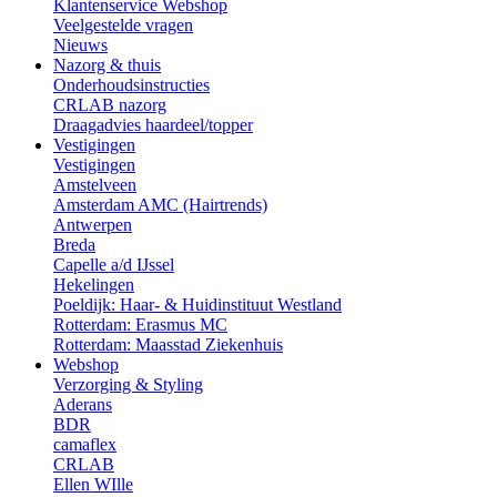
Klantenservice Webshop
Veelgestelde vragen
Nieuws
Nazorg & thuis
Onderhoudsinstructies
CRLAB nazorg
Draagadvies haardeel/topper
Vestigingen
Vestigingen
Amstelveen
Amsterdam AMC (Hairtrends)
Antwerpen
Breda
Capelle a/d IJssel
Hekelingen
Poeldijk: Haar- & Huidinstituut Westland
Rotterdam: Erasmus MC
Rotterdam: Maasstad Ziekenhuis
Webshop
Verzorging & Styling
Aderans
BDR
camaflex
CRLAB
Ellen WIlle